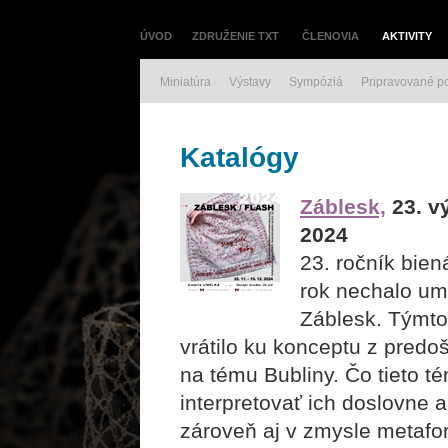
ÚVOD
ZDRUŽENIE TXT
ČLENOVIA
AKTIVITY
Miniatúra
Výstavy
Sympóziá
Pripravované p
Katalógy
Záblesk,
23. vý
2024
23. ročník biená
rok nechalo um
Záblesk. Týmto
vrátilo ku konceptu z predoš
na tému Bubliny. Čo tieto t
interpretovať ich doslovne a
zároveň aj v zmysle metafor