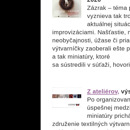
Zázrak – téma 
vyznieva tak tr
aktuálnej situá
improvizáciami. Našťastie,
neobyčajnosti, úžase či pr
výtvarníčky zaoberali ešte 
a tak miniatúry, ktoré
sa sústredili v súťaži, hovo
Z ateliérov,
výs
Po organizovan
úspešnej medzin
miniatúry prich
združenie textilných výtvar