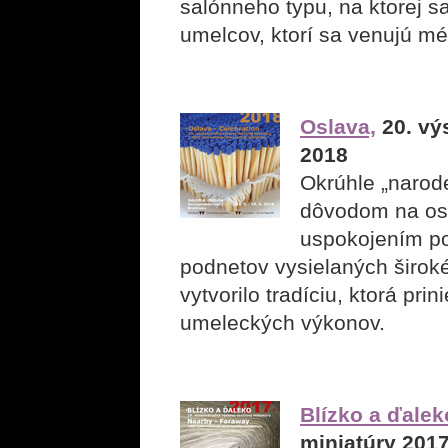
salónneho typu, na ktorej s
umelcov, ktorí sa venujú méd
Oslava,
20. výs
2018
Okrúhle „narod
dôvodom na os
uspokojením po
podnetov vysielaných širo
vytvorilo tradíciu, ktorá pr
umeleckých výkonov.
Blízko a ďalek
miniatúry 201