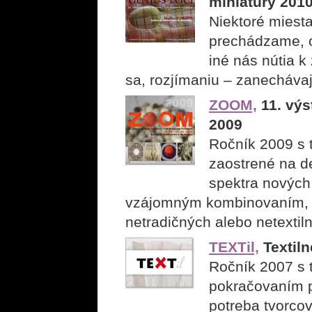
miniatúry 201
Niektoré miesta
prechádzame, 
iné nás nútia k
sa, rozjímaniu – zanechávaj
ZOOM,
11. výs
2009
Ročník 2009 s
zaostrené na de
spektra nových 
vzájomným kombinovaním, a
netradičných alebo netextil
TEXTil,
Textiln
Ročník 2007 s 
pokračovaním po
potreba tvorcov