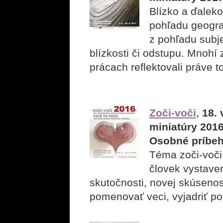
Blízko a ďaleko
pohľadu geograf
z pohľadu subj
blízkosti či odstupu. Mnohí 
prácach reflektovali práve t
Zoči-voči,
18. 
miniatúry 201
Osobné príbeh
Téma zoči-voči 
človek vystave
skutočnosti, novej skúsenost
pomenovať veci, vyjadriť po