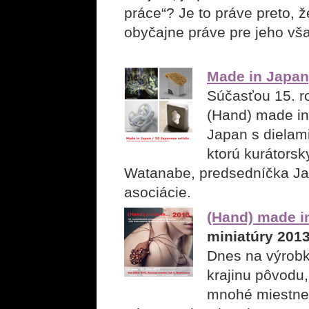
práce“? Je to práve preto, ž
obyčajne práve pre jeho vš
Made in Japan
Súčasťou 15. ro
(Hand) made in.
Japan s dielam
ktorú kurátorsk
Watanabe, predsedníčka Jap
asociácie.
(Hand) made in
miniatúry 201
Dnes na výrob
krajinu pôvodu,
mnohé miestne 