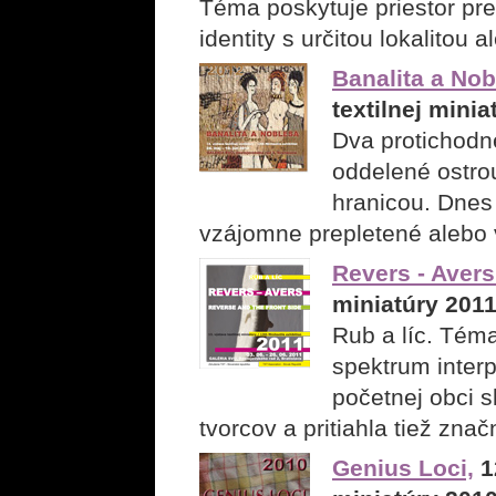
Téma poskytuje priestor pre 
identity s určitou lokalitou a
Banalita a Nob
textilnej mini
Dva protichodné
oddelené ostro
hranicou. Dnes
vzájomne prepletené alebo v
Revers - Avers
miniatúry 201
Rub a líc. Téma
spektrum interp
početnej obci s
tvorcov a pritiahla tiež zna
Genius Loci,
12