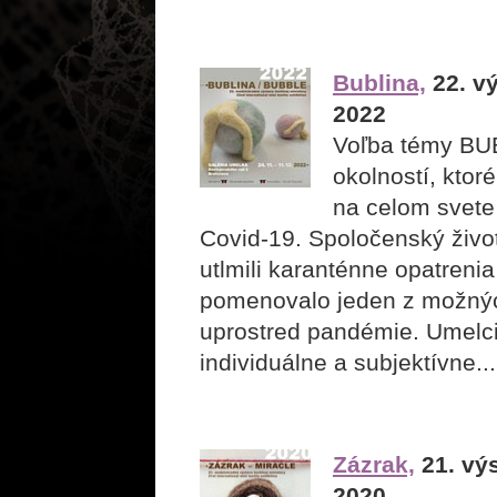
Bublina,
22. vý
2022
Voľba témy BUB
okolností, ktoré
na celom svete
Covid-19. Spoločenský život
utlmili karanténne opatrenia
pomenovalo jeden z možný
uprostred pandémie. Umelci
individuálne a subjektívne...
Zázrak,
21. výs
2020