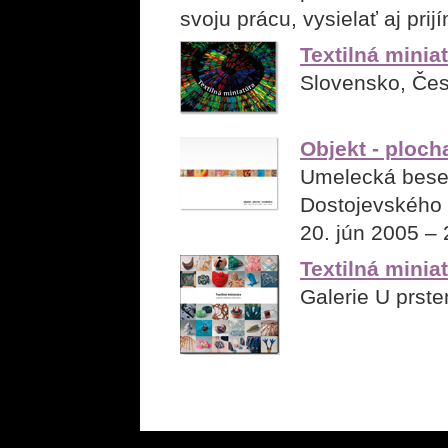
svoju prácu, vysielať aj prij
Textilná minia
Slovensko, Čes
Objekt - plocha
Umelecká bese
Dostojevského r
20. jún 2005 – 
Textilná minia
Galerie U prst