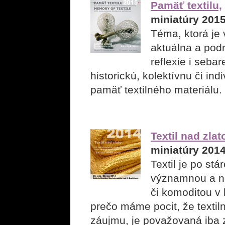
Pamäť textilu,
miniatúry 201
Téma, ktorá je
aktuálna a pod
reflexie i seba
historickú, kolektívnu či ind
pamäť textilného materiálu.
Textil nad zlat
miniatúry 201
Textil je po stá
významnou a n
či komoditou v
prečo máme pocit, že textiln
záujmu, je považovaná iba z