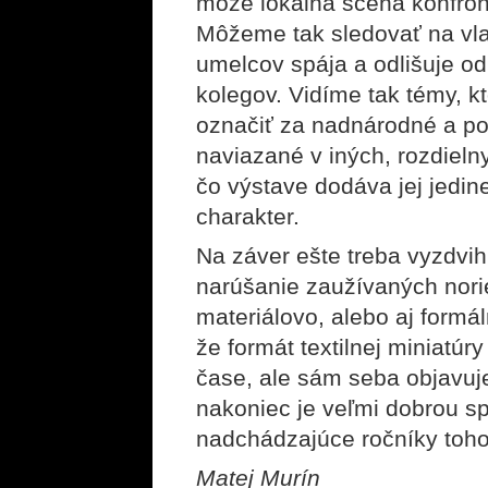
môže lokálna scéna konfron
Môžeme tak sledovať na vla
umelcov spája a odlišuje od
kolegov. Vidíme tak témy, 
označiť za nadnárodné a poto
naviazané v iných, rozdielny
čo výstave dodáva jej jedin
charakter.
Na záver ešte treba vyzdvih
narúšanie zaužívaných norie
materiálovo, alebo aj formá
že formát textilnej miniatúry
čase, ale sám seba objavuje 
nakoniec je veľmi dobrou sp
nadchádzajúce ročníky toho
Matej Murín