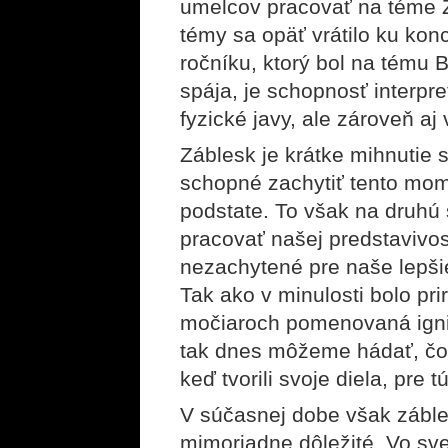
umelcov pracovať na téme 
témy sa opäť vrátilo ku kon
ročníku, ktorý bol na tému B
spája, je schopnosť interpr
fyzické javy, ale zároveň a
Záblesk je krátke mihnutie s
schopné zachytiť tento mome
podstate. To však na druhú 
pracovať našej predstavivost
nezachytené pre naše lepši
Tak ako v minulosti bolo pr
močiaroch pomenovaná ignis
tak dnes môžeme hádať, čo m
keď tvorili svoje diela, pre t
V súčasnej dobe však zábl
mimoriadne dôležité. Vo sve