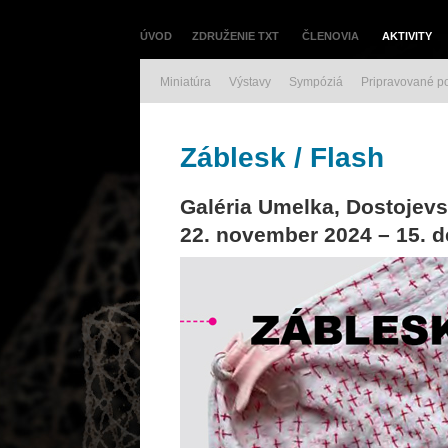
ÚVOD
ZDRUŽENIE TXT
ČLENOVIA
AKTIVITY
Miniatúra
Výstavy
Sympóziá
Pripravované p
Záblesk / Flash
Galéria Umelka, Dostojevs
22. november 2024 – 15. 