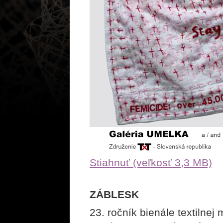
Stiahnuť (veľkosť 3,3 MB)
ZÁBLESK
23. ročník bienále textilnej 