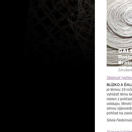
Stiahnuť (veľko
BLÍZKO A ĎA
je témou 19.roč
vyhlásiť tému t
nielen z pohľadu
odstupu. Mnohí 
silnou výpoveďo
pohľad na zasla
Silvia Fedorová,