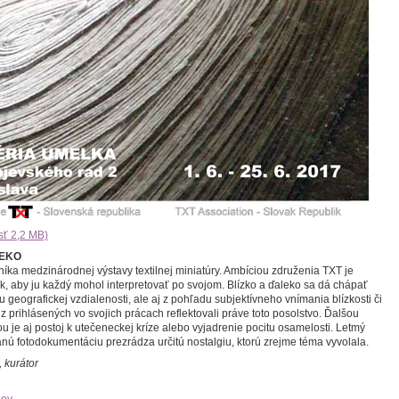
sť 2,2 MB)
LEKO
níka medzinárodnej výstavy textilnej miniatúry. Ambíciou združenia TXT je
ak, aby ju každý mohol interpretovať po svojom. Blízko a ďaleko sa dá chápať
 geografickej vzdialenosti, ale aj z pohľadu subjektívneho vnímania blízkosti či
z prihlásených vo svojich prácach reflektovali práve toto posolstvo. Ďalšou
u je aj postoj k utečeneckej kríze alebo vyjadrenie pocitu osamelosti. Letmý
nú fotodokumentáciu prezrádza určitú nostalgiu, ktorú zrejme téma vyvolala.
 kurátor