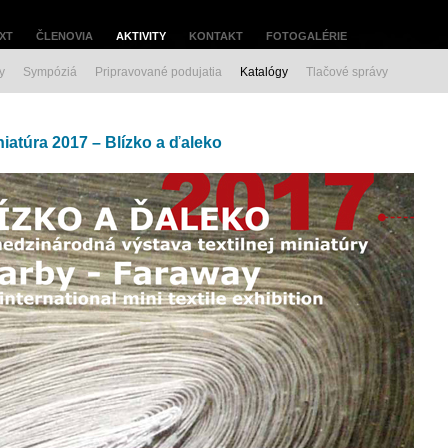
XT
ČLENOVIA
AKTIVITY
KONTAKT
FOTOGALÉRIE
y
Sympóziá
Pripravované podujatia
Katalógy
Tlačové správy
niatúra 2017 – Blízko a ďaleko