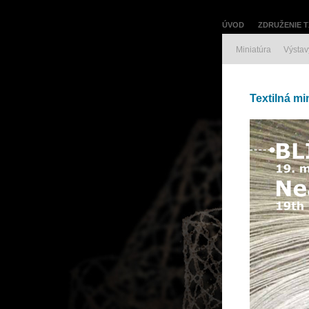
ÚVOD
ZDRUŽENIE T
Miniatúra
Výstav
Textilná mi