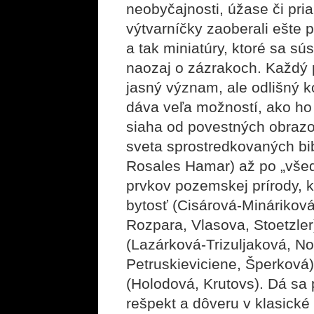
neobyčajnosti, úžase či pr
výtvarníčky zaoberali ešte 
a tak miniatúry, ktoré sa sús
naozaj o zázrakoch. Každý 
jasný význam, ale odlišný k
dáva veľa možností, ako ho 
siaha od povestných obrazo
sveta sprostredkovaných bi
Rosales Hamar) až po „vše
prvkov pozemskej prírody, 
bytosť (Cisárová-Minárikov
Rozpara, Vlasova, Stoetzler
(Lazárková-Trizuljaková, N
Petruskieviciene, Šperková)
(Holodová, Krutovs). Dá sa
rešpekt a dôveru v klasické 