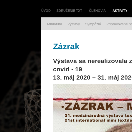
ÚVOD
ZDRUŽENIE TXT
ČLENOVIA
AKTIVITY
Miniatúra
Výstavy
Sympóziá
Pripravované p
Zázrak
Výstava sa nerealizovala
covid - 19
13. máj 2020 – 31. máj 202