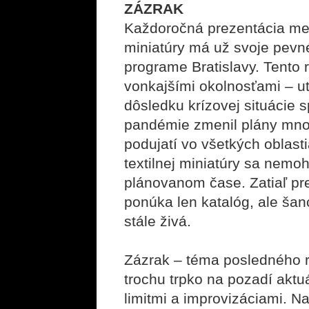
ZÁZRAK
Každoročná prezentácia med
miniatúry má už svoje pevn
programe Bratislavy. Tento 
vonkajšími okolnosťami – ut
dôsledku krízovej situácie
pandémie zmenil plány mno
podujatí vo všetkých oblast
textilnej miniatúry sa nemoh
plánovanom čase. Zatiaľ pr
ponúka len katalóg, ale šan
stále živá.
Zázrak – téma posledného r
trochu trpko na pozadí aktu
limitmi a improvizáciami. N