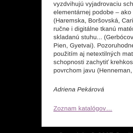
vyzdvihujú vyjadrovaciu sc
elementárnej podobe – ako n
(Haremska, Boršovská, Cari
ručne i digitálne tkanú maté
skladanú stuhu... (Gerbócov
Pien, Gyetvai). Pozoruhodné
použitím aj netextilných ma
schopnosti zachytiť krehkosť
povrchom javu (Henneman, 
Adriena Pekárová
Zoznam katalógov…